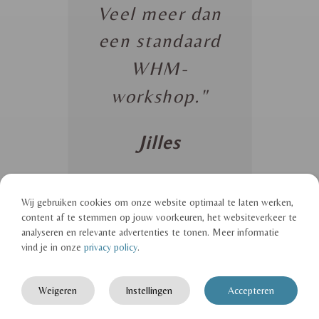
Veel meer dan
een standaard
WHM-
workshop."
Jilles
Wij gebruiken cookies om onze website optimaal te laten werken,
content af te stemmen op jouw voorkeuren, het websiteverkeer te
analyseren en relevante advertenties te tonen. Meer informatie
vind je in onze
privacy policy
.
Dankbaarheid en
overtuigingen
Weigeren
Instellingen
Accepteren
Veel mensen besteden een groot deel van