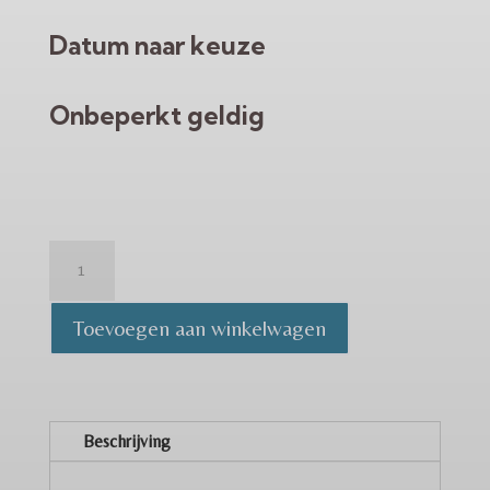
Datum naar keuze
Onbeperkt geldig
Ijsbad
Workshop
-
Toevoegen aan winkelwagen
Cadeaubon
-
Datum
naar
Beschrijving
keuze