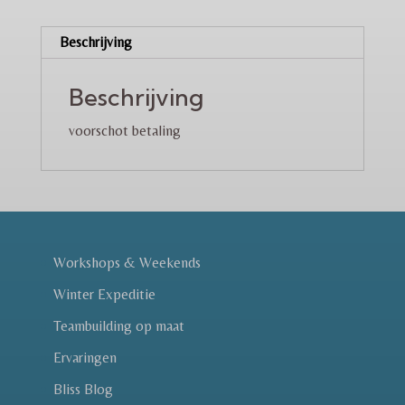
11
okt
Beschrijving
2026
voorschot
Beschrijving
aantal
voorschot betaling
Workshops & Weekends
Winter Expeditie
Teambuilding op maat
Ervaringen
Bliss Blog