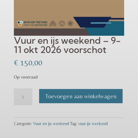
Vuur en ijs weekend – 9-
11 okt 2026 voorschot
€
150,00
Op voorraad
Vuur
Toevoegen aan winkelwagen
en
ijs
weekend
Categorie:
Vuur en ijs weekend
Tag:
vuur ijs weekend
-
9-